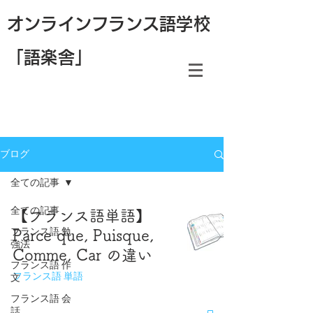
オンラインフランス語学校
「語楽舎」
ブログ
全ての記事
全ての記事
【フランス語単語】
フランス語 勉
Parce que, Puisque,
強法
Comme, Car の違い
フランス語 作
フランス語 単語
文
フランス語 会
話