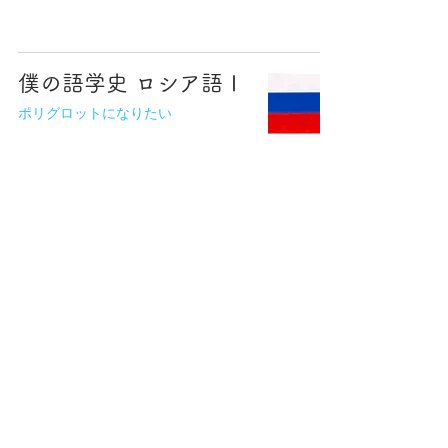
僕の語学史 ロシア語Ⅰ
ポリグロットになりたい
ポリグロットになりた
い2
ポリグロットになりたい
フランス語で日本のこ
と説明できる？「寺と
神社の違い」