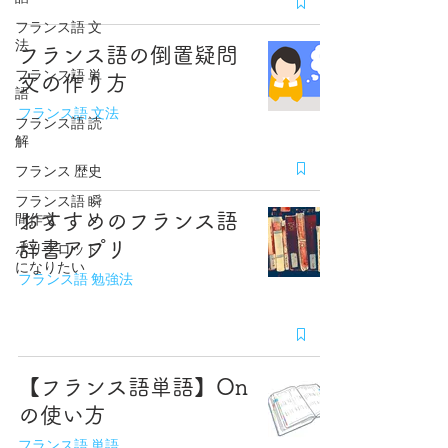
フランス語 文
法
フランス語の倒置疑問
フランス語 単
文の作り方
語
フランス語 文法
フランス語 読
解
フランス 歴史
フランス語 瞬
おすすめのフランス語
間作文
辞書アプリ
ポリグロット
になりたい
フランス語 勉強法
【フランス語単語】On
の使い方
フランス語 単語