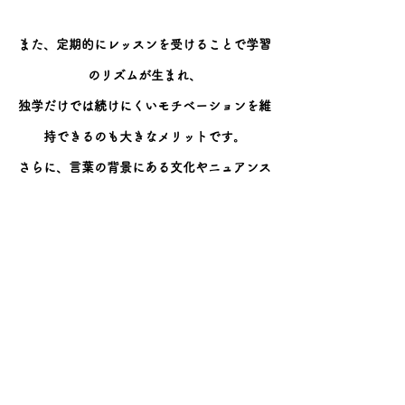
また、定期的にレッスンを受けることで学習
のリズムが生まれ、
独学だけでは続けにくいモチベーションを維
持できるのも大きなメリットです。
さらに、言葉の背景にある文化やニュアンス
まで知ることができるので、
単なる知識ではない「生きた言語」として身
につけられます。
さあ、「語楽舎」でフランス語の世界を一緒
に旅しましょう！