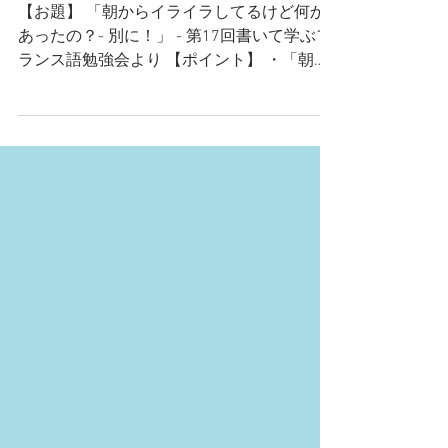
んて言う？
【お題】 「朝からイライラしてるけど何か
あったの？- 別に！」 - 第17回書いて学ぶフ
ランス語勉強会より 【ポイント】 ・「朝か
らイライラしてる」をどう訳すか ・「別
に」をどう訳すか 【参加者の方の訳】 1) Tu
as l’air irrité depuis ce...