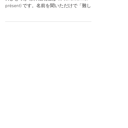
フランス語を勉強していると必ず出会う文法
のひとつが 条件法現在形 (le conditionnel
présent) です。名前を聞いただけで「難しそ
う…」と思う人も多いかもしれませんが、実
は日常会話の中でとてもよく使われていま
す。...