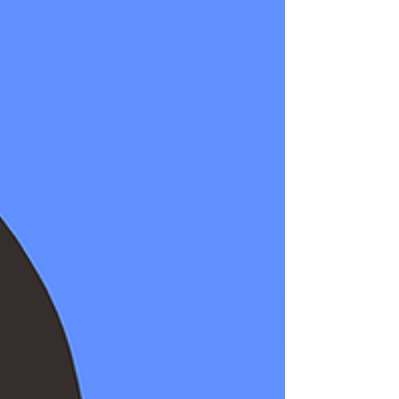
フランス語の 命令形 は、相手に指示やお願
い、提案をするときに使う便利な表現です。
日常会話や旅行、ビジネスの場でもよく登場
するので、覚えておくととても役立ちます。
この記事では、基本的な作り方から、代名詞
や否定形を伴う応用編まで、例文つきでわか
りやすく解説します。読めば、日...